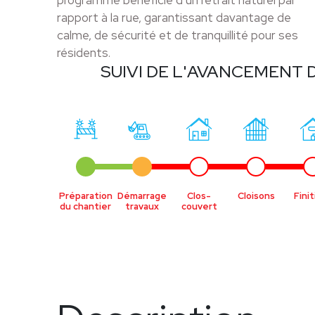
programme bénéficie d’un retrait naturel par
rapport à la rue, garantissant davantage de
calme, de sécurité et de tranquillité pour ses
résidents.
SUIVI DE L'AVANCEMENT 
Préparation
Démarrage
Clos-
Cloisons
Fini
du chantier
travaux
couvert