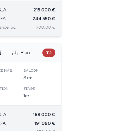
SLA
215 000 €
EFA
244 550 €
nce loc.
700,00 €
6
Plan
T2
CE HAB.
BALCON
8 m²
TION
ETAGE
1er
SLA
168 000 €
EFA
191 090 €