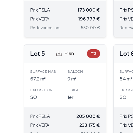
Prix PSLA
173 000 €
Prix P
Prix VEFA
196 777 €
Prix V
Redevance loc.
550,00 €
Redeva
Lot 5
Lot 
Plan
T3
SURFACE HAB.
BALCON
SURFA
67,2 m²
9 m²
54 m²
EXPOSITION
ETAGE
EXPOSI
SO
1er
SO
Prix PSLA
205 000 €
Prix P
Prix VEFA
233 175 €
Prix V