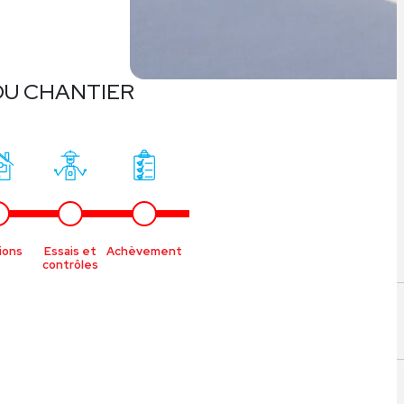
DU CHANTIER
tions
Essais et
Achèvement
Livraison
contrôles