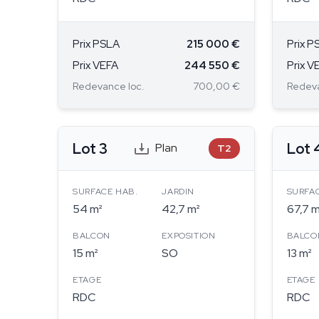
Prix PSLA
215 000 €
Prix P
Prix VEFA
244 550 €
Prix V
Redevance loc.
700,00 €
Redeva
Lot 3
Lot 
Plan
T2
SURFACE HAB.
JARDIN
SURFA
54 m²
42,7 m²
67,7 m
BALCON
EXPOSITION
BALCO
15 m²
SO
13 m²
ETAGE
ETAGE
RDC
RDC