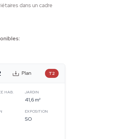
iétaires dans un cadre
onibles:
2
Plan
T2
CE HAB.
JARDIN
41,6 m²
N
EXPOSITION
SO