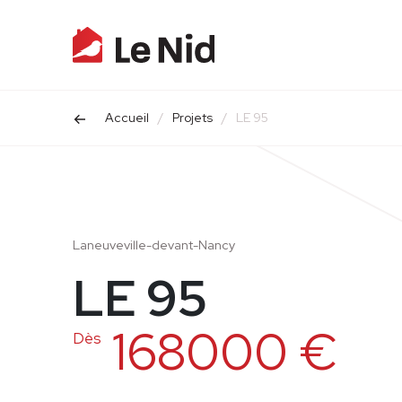
Accueil
/
Projets
/
LE 95
Laneuveville-devant-Nancy
LE 95
168000 €