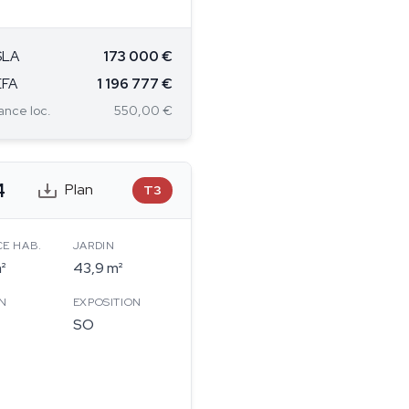
SLA
173 000 €
EFA
1 196 777 €
nce loc.
550,00 €
4
Plan
T3
CE HAB.
JARDIN
²
43,9 m²
N
EXPOSITION
SO