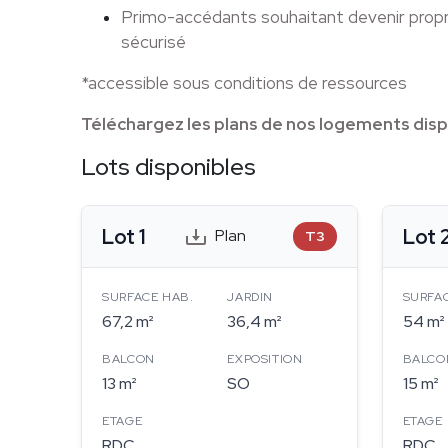
Primo-accédants souhaitant devenir propr
sécurisé
*accessible sous conditions de ressources
Téléchargez les plans de nos logements disp
Lots disponibles
Lot 1
Lot 
Plan
T3
SURFACE HAB.
JARDIN
SURFA
67,2 m²
36,4 m²
54 m²
BALCON
EXPOSITION
BALCO
13 m²
SO
15 m²
ETAGE
ETAGE
RDC
RDC