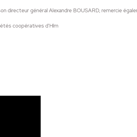
n directeur général Alexandre BOUSARD, remercie égaleme
iétés coopératives d'Hlm