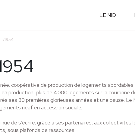
LE NID
is 1954
 1954
nnée, coopérative de production de logements abordables 
he en production, plus de 4.000 logements sur la couronne
près ses 30 premières glorieuses années et une pause, Le 
ogements neuf en accession sociale.
ue de s’écrire, grâce à ses partenaires, aux collectivités lo
ts, sous plafonds de ressources.