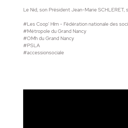
Le Nid, son Président Jean-Marie SCHLERET, so
#Les Coop'​ Hlm - Fédération nationale des soc
#Métropole du Grand Nancy
#OMh du Grand Nancy
#PSLA
#accessionsociale