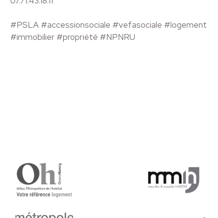
07.71.43.18.11
#PSLA #accessionsociale #vefasociale #logement
#immobilier #propriété #NPNRU